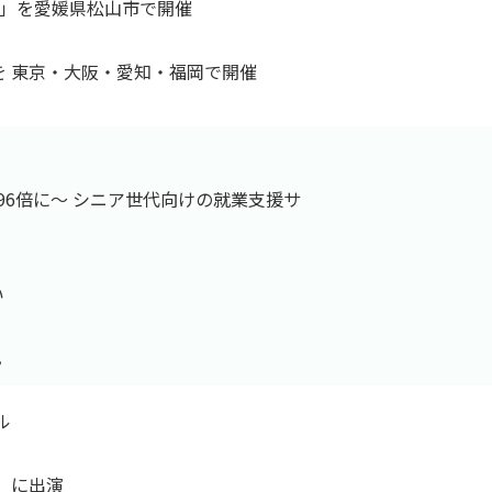
ント」を愛媛県松山市で開催
会を 東京・大阪・愛知・福岡で開催
2.96倍に～ シニア世代向けの就業支援サ
い
。
ル
！）に出演