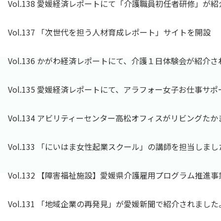
Vol.138 愛媛経済レポートにて「介護職員初任者研修」が
Vol.137 「次世代を担う人材育成レポート」サイトを開設
Vol.136 かがわ経済レポートにて、介護１日体験会が紹介
Vol.135 愛媛経済レポートにて、アラフォー女子お仕事サ
Vol.134 アビリティーセンター高松オフィスがリビングた
Vol.133 「にいはま女性起業スクール」の講師を担当しまし
Vol.132 【障害福祉施設】愛媛県介護雇用プログラム推進
Vol.131 「地域企業の再発見」が愛媛新聞で紹介されました