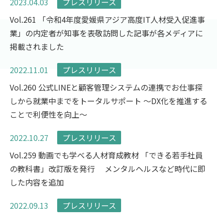
2023.04.03
プレスリリース
Vol.261 「令和4年度愛媛県アジア高度IT人材受入促進事
業」の内定者が知事を表敬訪問した記事が各メディアに
掲載されました
2022.11.01
プレスリリース
Vol.260 公式LINEと顧客管理システムの連携でお仕事探
しから就業中までをトータルサポート ～DX化を推進する
ことで利便性を向上～
2022.10.27
プレスリリース
Vol.259 動画でも学べる人材育成教材 「できる若手社員
の教科書」改訂版を発行 メンタルヘルスなど時代に即
した内容を追加
2022.09.13
プレスリリース