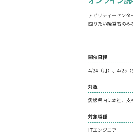
オンライン説
アビリティーセンタ
図りたい経営者のみ
開催日程
4/24（月）、4/25
対象
愛媛県内に本社、支
対象職種
ITエンジニア