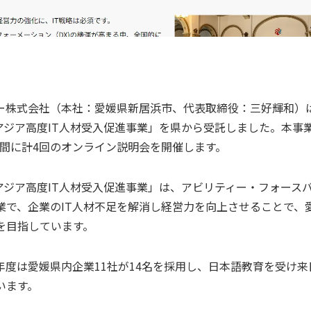
ー株式会社（本社：愛媛県新居浜市、代表取締役：三好輝和）
県アジア高度IT人材受入促進事業」を県から受託しました。本事
の期間に計4回のオンライン説明会を開催します。
県アジア高度IT人材受入促進事業」は、アビリティー・フォース
業で、企業のIT人材不足を解消し経営力を向上させることで、
を目指しています。
度は愛媛県内企業11社が14名を採用し、日本語教育を受け来日
います。