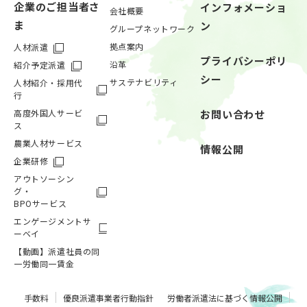
企業のご担当者さ
インフォメーショ
会社概要
ま
ン
グループネットワーク
拠点案内
人材派遣
プライバシーポリ
沿革
紹介予定派遣
シー
サステナビリティ
人材紹介・採用代
行
高度外国人サービ
お問い合わせ
ス
農業人材サービス
情報公開
企業研修
アウトソーシン
グ・
BPOサービス
エンゲージメントサ
ーベイ
【動画】派遣社員の同
一労働同一賃金
手数料
優良派遣事業者行動指針
労働者派遣法に基づく情報公開