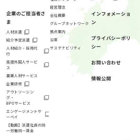
経営理念
企業のご担当者さ
インフォメーショ
会社概要
ま
ン
グループネットワーク
拠点案内
人材派遣
プライバシーポリ
沿革
紹介予定派遣
シー
サステナビリティ
人材紹介・採用代
行
高度外国人サービ
お問い合わせ
ス
農業人材サービス
情報公開
企業研修
アウトソーシン
グ・
BPOサービス
エンゲージメントサ
ーベイ
【動画】派遣社員の同
一労働同一賃金