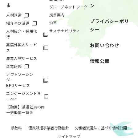
ま
ン
グループネットワーク
拠点案内
人材派遣
プライバシーポリ
沿革
紹介予定派遣
シー
サステナビリティ
人材紹介・採用代
行
高度外国人サービ
お問い合わせ
ス
農業人材サービス
情報公開
企業研修
アウトソーシン
グ・
BPOサービス
エンゲージメントサ
ーベイ
【動画】派遣社員の同
一労働同一賃金
手数料
優良派遣事業者行動指針
労働者派遣法に基づく情報公開
サイトマップ