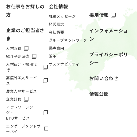
お仕事をお探しの
会社情報
方
採用情報
社長メッセージ
経営理念
企業のご担当者さ
インフォメーショ
会社概要
ま
ン
グループネットワーク
拠点案内
人材派遣
プライバシーポリ
沿革
紹介予定派遣
シー
サステナビリティ
人材紹介・採用代
行
高度外国人サービ
お問い合わせ
ス
農業人材サービス
情報公開
企業研修
アウトソーシン
グ・
BPOサービス
エンゲージメントサ
ーベイ