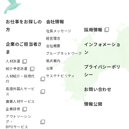
お仕事をお探しの
会社情報
方
採用情報
社長メッセージ
経営理念
企業のご担当者さ
インフォメーショ
会社概要
ま
ン
グループネットワーク
拠点案内
人材派遣
プライバシーポリ
沿革
紹介予定派遣
シー
サステナビリティ
人材紹介・採用代
行
高度外国人サービ
お問い合わせ
ス
農業人材サービス
情報公開
企業研修
アウトソーシン
グ・
BPOサービス