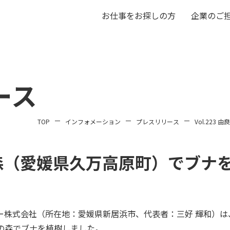
お仕事をお探しの方
企業のご
ース
TOP
インフォメーション
プレスリリース
Vol.22
良野の森（愛媛県久万高原町）でブ
ー株式会社（所在地：愛媛県新居浜市、代表者：三好 輝和）は
の森でブナを植樹しました。