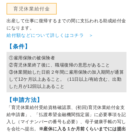
育児休業給付金
出産して仕事に復帰するまでの間に支払われる助成給付金
になります。
給付額などについて詳しくはコチラ ＞
【条件】
①雇用保険の被保険者
②育児休業終了後に、職場復帰の意思があること
③休業開始した日前２年間に雇用保険の加入期間が通算
して12ケ月以上あること。（11日以上/有給含む、出勤
した月が12回以上あること
【申請方法】
「育児休業給付受給資格確認票、(初回)育児休業給付金支
給申請書」、「払渡希望金融機関指定届」に必要事項を記
入し（マイナンバーの番号も必要）、母子健康手帳の写し
を会社へ提出。
※産休に入る１か月前くらいまでには提出